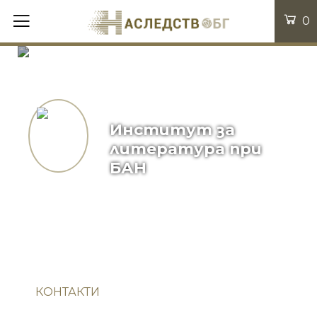
0
Институт за
литература при
БАН
КОНТАКТИ