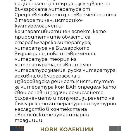
национален център за изследване на
българската литература от
Средновековието до съвременността
в теоретичен, историко-
културологичен и
компаративистичен аспект, като
приоритетните области са
старобългарска литература,
литература на Българското
възраждане, нова и съвременна
литература, теория на
литературата, сравнително
литературознание, руска литература,
архивна, библиографска и
извороведска дейност. Институтът
за литература към БАН определя като
свои основни задачи осмислянето,
съхранението и популяризирането на
българското литературно и културно
наследство в контекста на
европейските хуманитарни
традиции.
НОВИ КОЛЕКЦИИ