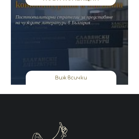
Виж всички
Институт за литература –
Сборници от научни форуми