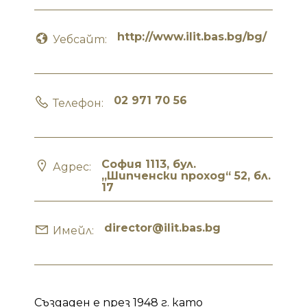
http://www.ilit.bas.bg/bg/
Уебсайт:
02 971 70 56
Телефон:
София 1113, бул.
Адрес:
„Шипченски проход“ 52, бл.
17
director@ilit.bas.bg
Имейл:
Създаден е през 1948 г. като