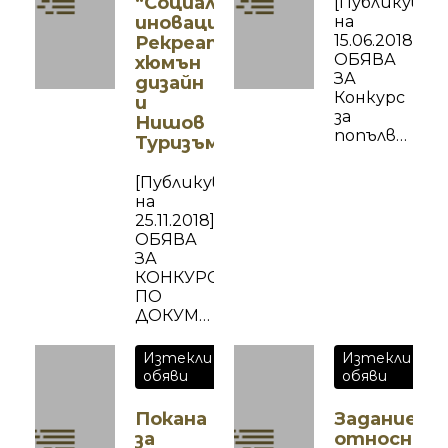
“Социални
[Публикуван
иновации,
на
15.06.2018]
Рекреативен­
ОБЯВА
хюмън
ЗА
дизайн
Конкурс
и
за
Нишов
попълване
Туризъм“
състава
на екипа
[Публикувано
за
на
управление
25.11.2018]
на
ОБЯВА
проект
ЗА
BG05M2OP00
КОНКУРС
1.001-
ПО
0001
ДОКУМЕНТИ
„Изграждане
ЗА
и
ИЗСЛЕДОВАТЕЛИ
Изтекли
Изтекли
развитие
ЗА
обяви
обяви
на
НУЖИТЕ
Център
НА
Покана
Задание
за
СПЕЦИФИЧНИТЕ
за
относно
върхови