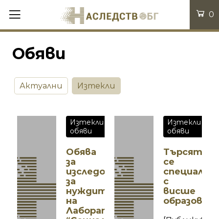
0
Обяви
Актуални
Изтекли
Изтекли
Изтекли
обяви
обяви
Обява
Търсят
за
се
изследователи
специалис
за
с
нуждите
висше
на
образован
Лаборатория