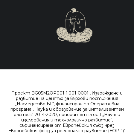
Проект BG05M2OP001-1.001-0001 „Изграждане и
развитие на център за върхови постижения
„Наследство БГ“, финансиран по Оперативна
програма „Наука и образование за интелигентен
растеж” 2014-2020, приоритетна ос 1 „Научни
изследвания и технологично развитие“,
съфинансирана от Европейския съюз чрез
Европейския фонд за регионално развитие (ЕФРР)”