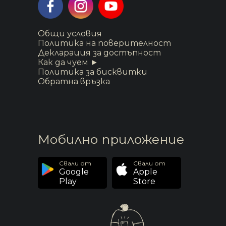
Общи условия
Политика на поверителност
Декларация за достъпност
Как да чуем ►
Политика за бисквитки
Обратна връзка
Мобилно приложение
Свали от
Свали от
Google
Apple
Play
Store