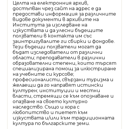
Целта на електронния архив,
достъпван чрез сайт на адрес е да
предостави информация за различните
видове документи в архивите на
Института за изследване на
изкуствата и да улесни бъдещите
ползватели в контакта им със
заинтригувалите ги сбирки и фондове.
Тези бъдещи ползватели могат да
бъдат изследователи от различни
области; преподаватели в различни
образователни степени, които търсят
специализирана помощ за илюстриране
на учебните си курсове;
професионалисти, свързани туризма и
желаещи да го направят истински
културен; институции и местни
власти, стремящи се към опознаване и
опазване на своето културно
наследство. Също и хора с
любопитство и пиетет към
изкуствата и/или към традиционната
култура по българските земи.