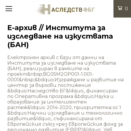
0
Е-архив // Института за
изследване на изкуствата
(БАН)
Електронен архив с бази от данни на
Института за изследване на изкуствата
(БАН), реализиран в рамките на
проект&nbsp;BG05M2OP001-1.001-
0001&nbsp;&bdquo;Изграждане и развитие на
център за върхови постижения
&bdquo;Наследство БГ&ldquo;, финансиран
по Оперативна програма &bdquo;Наука и
образование за интелигентен
растеж&ldquo; 2014-2020, приоритетна ос 1
&bdquo;Научни изследвания и технологично
развитие&ldquo;, съфинансирана от
Европейския съюз чрез Европейския фонд за
регионално развитие (ЕФРР)&ldquo;. Уеб