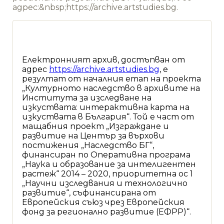
адрес:&nbsp;https://archive.artstudies.bg.
Електронният архив, достъпван от
адрес
https://archive.artstudies.bg
, е
резултат от началния етап на проекта
„Културното наследство в архивите на
Института за изследване на
изкуствата: интерактивна карта на
изкуствата в България“. Той е част от
мащабния проект „Изграждане и
развитие на Център за върхови
постижения „Наследство БГ“,
финансиран по Оперативна програма
„Наука и образование за интелигентен
растеж“ 2014 – 2020, приоритетна ос 1
„Научни изследвания и технологично
развитие“, съфинансирана от
Европейския съюз чрез Европейския
фонд за регионално развитие (ЕФРР)“.