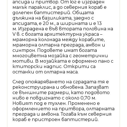
апсида и притвор. От юг е изграден
малък параклис, а до северния кораб е
долепен баптистерий. Общата
дължина на базиликата, заедно с
апсидата, е 20 м., а ширината и е 13
м. Изградена е във втората половина на
V в. с богата архитектурна украса –
мраморна колонада между корабите,
мраморна олтарна преграда, амвон и
синтрон. Подовете имат богата
многоцветна мозайка с геометрични
мотиви. В мозайката е оформено пано с
ктиторски надпис. Открити са
останки от олтарна маса.
След опожаряването на сградата тя е
реконструирана и обновена. Запазват
се външните размери, като подовото
ниво е повдигнато с около 0,70 м.
Новият под е тухлен. Променено е
оформлението на притвора, олтарната
преграда и амвона. Тогава към северния
кораб е пристроен баптистерий.