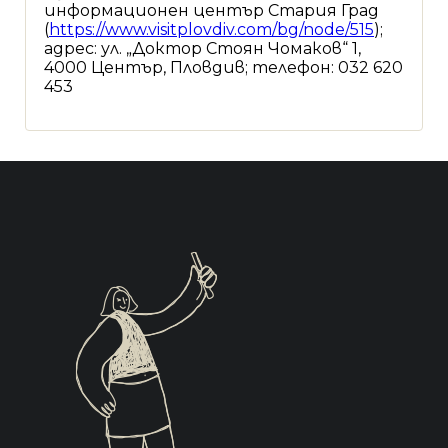
информационен център Стария Град
(
https://www.visitplovdiv.com/bg/node/515
);
адрес: ул. „Доктор Стоян Чомаков“ 1,
4000 Център, Пловдив; телефон: 032 620
453