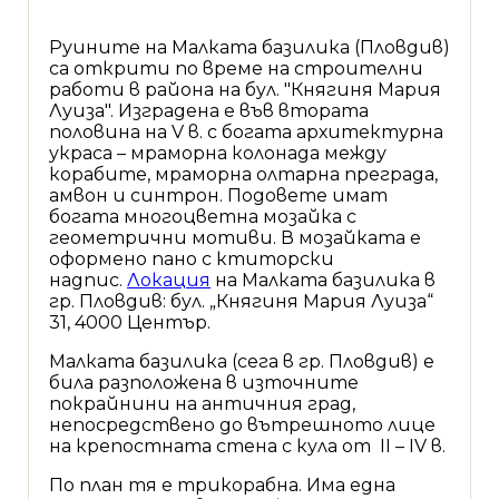
Руините на Малката базилика (Пловдив)
са открити по време на строителни
работи в района на бул. "Княгиня Мария
Луиза". Изградена е във втората
половина на V в. с богата архитектурна
украса – мраморна колонада между
корабите, мраморна олтарна преграда,
амвон и синтрон. Подовете имат
богата многоцветна мозайка с
геометрични мотиви. В мозайката е
оформено пано с ктиторски
надпис.
Локация
на Малката базилика в
гр. Пловдив: бул. „Княгиня Мария Луиза“
31, 4000 Център.
Малката базилика (сега в гр. Пловдив) е
била разположена в източните
покрайнини на античния град,
непосредствено до вътрешното лице
на крепостната стена с кула от II – IV в.
По план тя е трикорабна. Има една