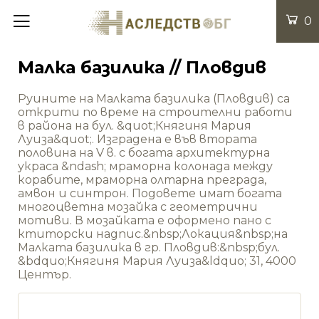
0
Малка базилика // Пловдив
Руините на Малката базилика (Пловдив) са
открити по време на строителни работи
в района на бул. &quot;Княгиня Мария
Луиза&quot;. Изградена е във втората
половина на V в. с богата архитектурна
украса &ndash; мраморна колонада между
корабите, мраморна олтарна преграда,
амвон и синтрон. Подовете имат богата
многоцветна мозайка с геометрични
мотиви. В мозайката е оформено пано с
ктиторски надпис.&nbsp;Локация&nbsp;на
Малката базилика в гр. Пловдив:&nbsp;бул.
&bdquo;Княгиня Мария Луиза&ldquo; 31, 4000
Център.