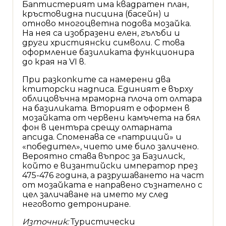
Баптистерият има квадратен план,
кръстовидна писцина (басейн) и
отново многоцветна подова мозайка.
На нея са изобразени елен, гълъби и
други християнски символи. С това
оформление базиликата функционира
до края на VI в.
При разкопките са намерени два
ктиторски надписа. Единият е върху
облицовъчна мраморна плоча от олтара
на базиликата. Вторият е оформен в
мозайката от червени камъчета на бял
фон в центъра срещу олтарната
апсида. Споменава се «патриций» и
«победител», чието име било заличено.
Вероятно става въпрос за Базилиск,
който е византийски император през
475-476 година, а разрушаването на част
от мозайката е направено съзнателно с
цел заличаване на името му след
неговото детрониране.
Източник:
Туристически