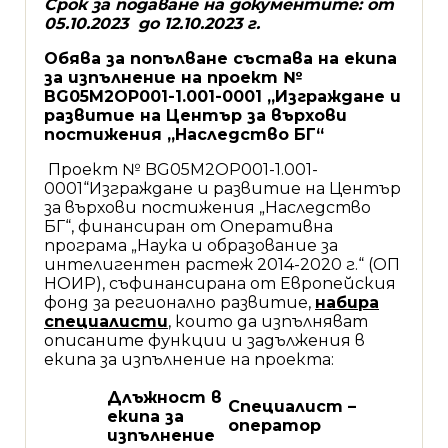
Срок за подаване на документите: от
05.10.2023 до 12.10.2023 г.
Обява за попълване състава на екипа
за изпълнение на проект №
BG05M2OP001-1.001-0001 „Изграждане и
развитие на Център за върхови
постижения „Наследство БГ“
Проект № BG05M2OP001-1.001-
0001“Изграждане и развитие на Център
за върхови постижения „Наследство
БГ“, финансиран от Оперативна
програма „Наука и образование за
интелигентен растеж 2014-2020 г.“ (ОП
НОИР), съфинансирана от Европейския
фонд за регионално развитие,
набира
специалисти
, които да изпълняват
описаните функции и задължения в
екипа за изпълнение на проекта:
Длъжност в
Специалист –
екипа за
оператор
изпълнение