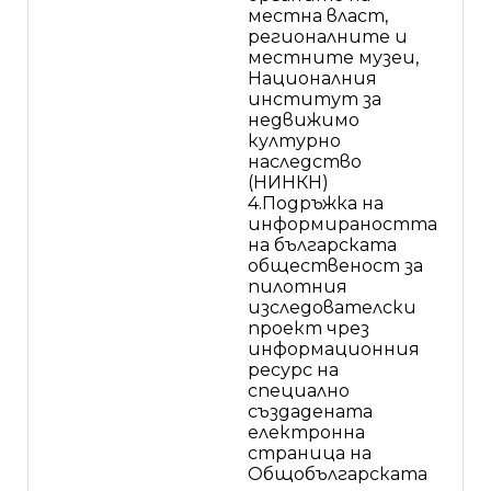
местна власт,
регионалните и
местните музеи,
Националния
институт за
недвижимо
културно
наследство
(НИНКН)
4.Подръжка на
информираността
на българската
общественост за
пилотния
изследователски
проект чрез
информационния
ресурс на
специално
създадената
електронна
страница на
Общобългарската