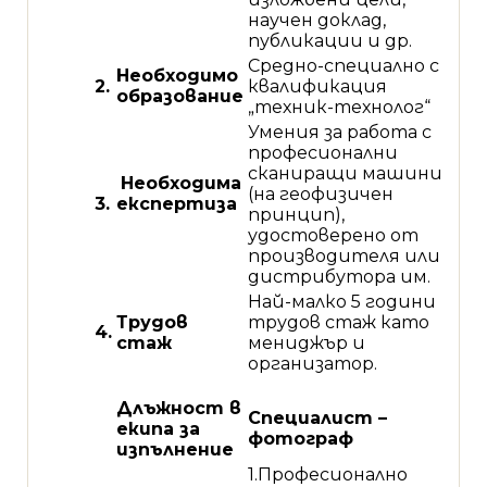
научен доклад,
публикации и др.
Средно-специално с
Необходимо
2.
квалификация
образование
„техник-технолог“
Умения за работа с
професионални
сканиращи машини
Необходима
(на геофизичен
3.
експертиза
принцип),
удостоверено от
производителя или
дистрибутора им.
Най-малко 5 години
Трудов
трудов стаж като
4.
стаж
мениджър и
организатор.
Длъжност в
Специалист –
екипа за
фотограф
изпълнение
1.Професионално