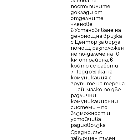
основа на
постъпилите
доклади от
отделните
членове.
6.Установяване на
денонощна връзка
с Център за бърза
помощ, разположен
не по-далече на 10
км от района, в
който се работи.
7.Поддръжка на
комуникация с
групите на терена
– най-малко по две
различни
комуникационни
системи – по
възможност и
устойчива
радиовръзка.
Средно, със
завършен пълен