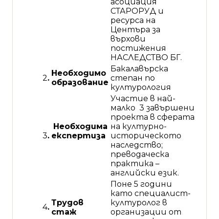
асоциация
СТАРОРУД и
ресурса на
Центъра за
върхови
постижения
НАСЛЕДСТВО БГ.
Бакалавърска
Необходимо
2
.
степан по
образование
културология
Участие в най-
малко 3 завършени
проекта в сферата
Необходима
на културно-
3
.
експертиза
историческото
наследство;
преводаческа
практика –
английски език.
Поне 5 години
като специалист-
Трудов
културолог в
4
.
стаж
организации от