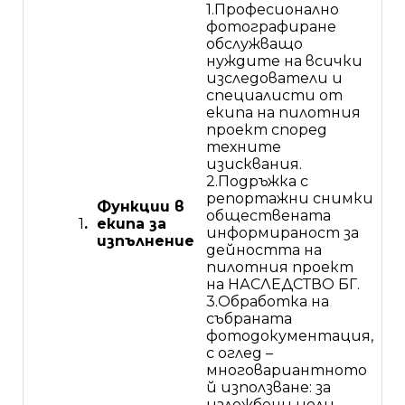
1.Професионално
фотографиране
обслужващо
нуждите на всички
изследователи и
специалисти от
екипа на пилотния
проект според
техните
изисквания.
2.Подръжка с
репортажни снимки
Функции в
обществената
1
.
екипа за
информираност за
изпълнение
дейността на
пилотния проект
на НАСЛЕДСТВО БГ.
3.Обработка на
събраната
фотодокументация,
с оглед –
многовариантното
й използване: за
изложбени цели,