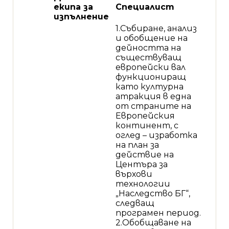
екипа за
Специалист
изпълнение
1.Събиране, анализ
и обобщение на
дейността на
съществуващ
европейски вал
функциониращ
като културна
атракция в една
от страните на
Европейския
континент, с
оглед – изработка
на план за
действие на
Центъра за
върхови
технологии
„Наследство БГ“,
следващ
програмен период.
2.Обобщаване на