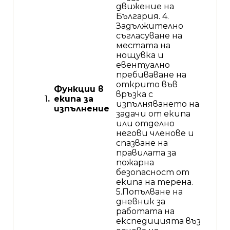
движение на
България. 4.
Задължително
съгласуване на
местата на
нощувка и
евентуално
пребиваване на
открито във
Функции в
връзка с
1
.
екипа за
изпълняването на
изпълнение
задачи от екипа
или отделно
негови членове и
спазване на
правилата за
пожарна
безопасност от
екипа на терена.
5.Попълване на
дневник за
работата на
експедицията въз