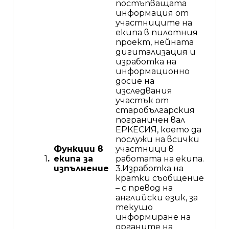
постъпващата
информация от
участниците на
екипа в пилотния
проект, нейната
дигитализация и
изработка на
информационно
досие на
изследвания
участък от
старобългарския
пограничен вал
ЕРКЕСИЯ, което да
послужи на всички
Функции в
участници в
1
.
екипа за
работата на екипа.
изпълнение
3.Изработка на
кратки съобщение
– с превод на
английски език, за
текущо
информиране на
органите на