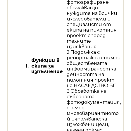
фотографиране
обслужващо
нуждите на всички
изследователи и
специалисти от
екипа на пилотния
проект според
техните
изисквания.
2.Подръжка с
репортажни снимки
Функции в
обществената
1.
екипа за
информираност за
изпълнение
дейността на
пилотния проект
на НАСЛЕДСТВО БГ.
3.Обработка на
събраната
фотодокументация,
с оглед –
многовариантното
й използване: за
изложбени цели,
научен доклад,