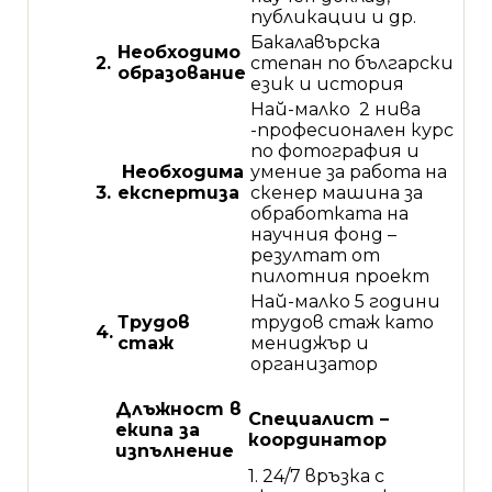
публикации и др.
Бакалавърска
Необходимо
2.
степан по български
образование
език и история
Най-малко 2 нива
-професионален курс
по фотография и
Необходима
умение за работа на
3.
експертиза
скенер машина за
обработката на
научния фонд –
резултат от
пилотния проект
Най-малко 5 години
Трудов
трудов стаж като
4.
стаж
мениджър и
организатор
Длъжност в
Специалист –
екипа за
координатор
изпълнение
1. 24/7 връзка с