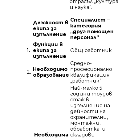
отрасъл „култура
и наука“.
Специалист –
Длъжност в
категория
екипа за
„друг помощен
изпълнение
персонал“
Функции в
1
.
екипа за
Общ работник
изпълнение
Средно-
Необходимо
професионално
2
.
образование
квалификация
„работник“
Най-малко 5
години трудов
стаж в
изпълнение на
дейности на
охранителни,
монтажни,
обработка и
Необходима
складови