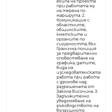
екипа на проекта
при работата му
на терена по
маршрута. 2.
Комуникация с
областните,
общинските,
кметските и
органите по
сигурността, вкл.
Гранична полиция
за предварително
оповестяване на
графика, датите,
вида на
изследователската
работа при работа
с дронове над
разрешената от
Закона височина. 3.
Задължително
уведомяване на
ръководството на
въздушното