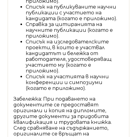
приложимо).
Списък на публикуваните научни
публикации с участието на
кандидата (когато е приложимо).
Справка за цитиранията на
научните публикации (когато е
приложимо).
Списък на изследователските
проекти, в които е участвал
кандидатът и бележка от
работодателя, удостоверяващ
участието му (когато е
приложимо).
Списък на участията в научни
конференции и симпозиуми
(когато е приложимо).
Забележка: При подаването на
документите се предоставят
оригинали и копия на дипломите,
другите документи за придобита
квалификация и трудовата книжка.
След сравняване на съдържанието,
оригиналите се връщат на