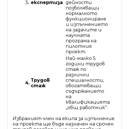
3
.
експертиза
дейности
позволяващи
нормалното
функциониране
и изпълнението
на задачите и
научната
програма на
пилотния
проект.
Най-малко 5
години трудов
стаж по
различни
Трудов
специалности,
4.
стаж
обогатяващи
съдържанието
на
квалификацията
„общ работник“.
Избраният член на екипа за изпълнение
на проекта ще бъде назначен на срочен