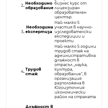
Необходимо
бизнес курс от
2
.
образование
лицензиран
образователен
център.
Най-малко 5
Необходима
участия в научно-
3
.
експертиза
изследователски
експедиции и
проекти
Най-малко 5 години
трудов стаж на
административна
длъжност в
отрасъл „наука,
Трудов
култура,
4
.
стаж
образование“, в
организация
разположена в
Югоизточния
икономически
район на страната.
Длъжност в