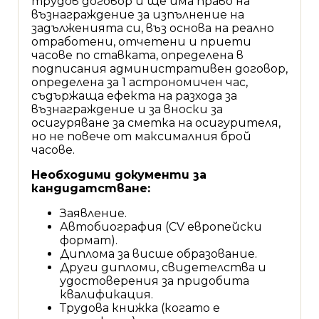
трудов договор и ще има право на
възнаграждение за изпълнение на
задълженията си, въз основа на реално
отработени, отчетени и приети
часове по ставката, определена в
подписания административен договор,
определена за 1 астрономичен час,
съдържаща ефекта на разхода за
възнаграждение и за вноски за
осигуряване за сметка на осигурителя,
но не повече от максималния брой
часове.
Необходими документи за
кандидатстване:
Заявление.
Автобиография (CV европейски
формат).
Диплома за висше образование.
Други дипломи, свидетелства и
удостоверения за придобита
квалификация.
Трудова книжка (когато е