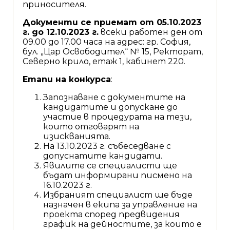
приносителя.
Документи се приемат от 05.10.2023
г. до 12.10.2023 г.
всеки работен ден от
09.00 до 17.00 часа на адрес: гр. София,
бул. „Цар Освободител“ № 15, Ректорат,
Северно крило, етаж 1, кабинет 220.
Етапи на конкурса
:
Запознаване с документите на
кандидатите и допускане до
участие в процедурата на тези,
които отговарят на
изискванията.
На 13.10.2023 г. събеседване с
допуснатите кандидати.
Явилите се специалисти ще
бъдат информирани писмено на
16.10.2023 г.
Избраният специалист ще бъде
назначен в екипа за управление на
проекта според предвидения
график на дейностите, за които е