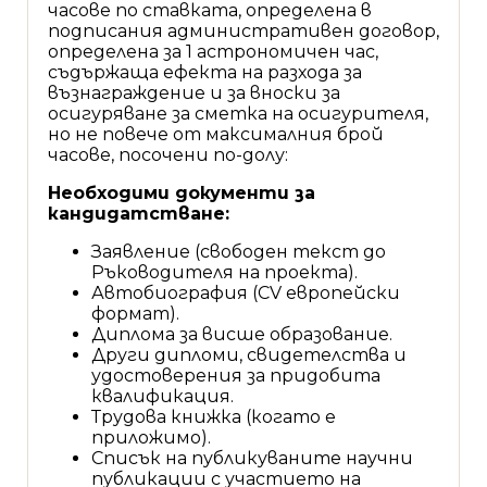
часове по ставката, определена в
подписания административен договор,
определена за 1 астрономичен час,
съдържаща ефекта на разхода за
възнаграждение и за вноски за
осигуряване за сметка на осигурителя,
но не повече от максималния брой
часове, посочени по-долу:
Необходими документи за
кандидатстване:
Заявление (свободен текст до
Ръководителя на проекта).
Автобиография (CV европейски
формат).
Диплома за висше образование.
Други дипломи, свидетелства и
удостоверения за придобита
квалификация.
Трудова книжка (когато е
приложимо).
Списък на публикуваните научни
публикации с участието на