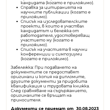
кандидата (когато е приложимо).
Справка за цитиранията на
научните публикации (когато е
приложимо).
Списък на изследователските
проекти, в които е участвал
кандидатът и бележка от
работодателя, удостоверяващ
участието му (когато е
приложимо).
Списък на участията в научни
конференции и симпозиуми
(когато е приложимо).
Забележка: При подаването на
документите се предоставят
оригинали и копия на дипломите,
другите документи за придобита
квалификация и трудовата книжка.
След сравняване на съдържанието,
оригиналите се връщат на
приносителя.
Документи се приемат от 30.08.2023