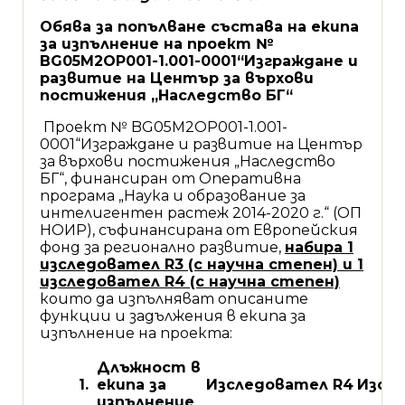
Обява за попълване състава на екипа
за изпълнение на проект №
BG
05
M
2
OP
001-1.001-0001
“Изграждане и
развитие на Център за върхови
постижения „Наследство БГ“
Проект № BG05M2OP001-1.001-
0001“Изграждане и развитие на Център
за върхови постижения „Наследство
БГ“, финансиран от Оперативна
програма „Наука и образование за
интелигентен растеж 2014-2020 г.“ (ОП
НОИР), съфинансирана от Европейския
фонд за регионално развитие,
набира 1
изследовател R3 (с научна степен) и 1
изследовател R4 (с научна степен)
които да изпълняват описаните
функции и задължения в екипа за
изпълнение на проекта:
Длъжност в
1.
екипа за
Изследовател R4
Изсл
изпълнение