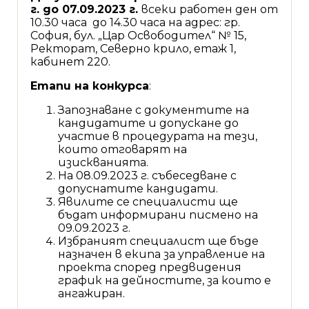
г. до 07.09.2023 г.
всеки работен ден от
10.30 часа до 14.30 часа на адрес: гр.
София, бул. „Цар Освободител“ № 15,
Ректорат, Северно крило, етаж 1,
кабинет 220.
Етапи на конкурса
:
Запознаване с документите на
кандидатите и допускане до
участие в процедурата на тези,
които отговарят на
изискванията.
На 08.09.2023 г. събеседване с
допуснатите кандидати.
Явилите се специалисти ще
бъдат информирани писмено на
09.09.2023 г.
Избраният специалист ще бъде
назначен в екипа за управление на
проекта според предвидения
график на дейностите, за които е
ангажиран.