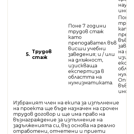
науч
инст
Поне 
труд
Поне 7 години
като
трудов стаж
препо
като
във в
преподавател във
заведе
висши учебни
Трудов
на дл
5.
заведения; и / или
стаж
изис
на длъжност,
експе
изискваща
облас
експертиза в
нуми
областта на
Опит 
нумизматиката.
във ф
инст
Избраният член на екипа за изпълнение
на проекта ще бъде назначен на срочен
трудов договор и ще има право на
възнаграждение за изпълнение на
задълженията си, въз основа на реално
отработени, отчетени и приети