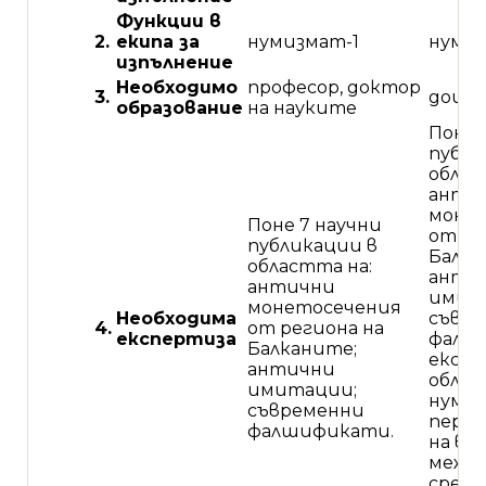
Функции в
2.
екипа за
нумизмат-1
нумиз
изпълнение
Необходимо
професор, доктор
3.
доце
образование
на науките
Поне 
публи
облас
анти
моне
Поне 7 научни
от ре
публикации в
Балка
областта на:
анти
антични
имит
монетосечения
Необходима
съвр
4.
от региона на
експертиза
фалш
Балканите;
експе
антични
облас
имитации;
нуми
съвременни
перс
фалшификати.
на вр
между
среди