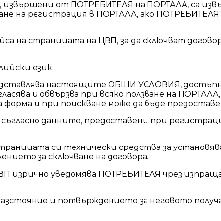
, извършени от ПОТРЕБИТЕЛЯ на ПОРТАЛА, са изв
е на регистрация в ПОРТАЛА, ако ПОТРЕБИТЕЛЯТ 
 на страницата на ЦВП, за да сключват договор
лийски език.
авлява настоящите ОБЩИ УСЛОВИЯ, достъпни на адр
ъгласява и обвързва при всяко ползване на ПОРТАЛА
а форма и при поискване може да бъде предостав
 съгласно данните, предоставени при регистрац
раницата си технически средства за установява
ението за сключване на договора.
ЦВП изрично уведомява ПОТРЕБИТЕЛЯ чрез изпращ
разстояние и потвърждението за неговото получа
.