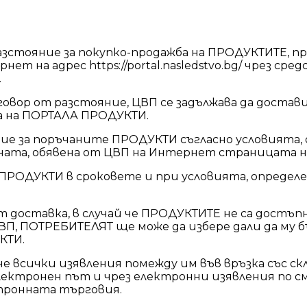
зстояние за покупко-продажба на ПРОДУКТИТЕ, пр
т на адрес https://portal.nasledstvo.bg/ чрез ср
.
овор от разстояние, ЦВП се задължава да достав
а на ПОРТАЛА ПРОДУКТИ.
ие за поръчаните ПРОДУКТИ съгласно условията
ената, обявена от ЦВП на Интернет страницата н
РОДУКТИ в сроковете и при условията, определ
от доставка, в случай че ПРОДУКТИТЕ не са достъ
ЦВП, ПОТРЕБИТЕЛЯТ ще може да избере дали да му 
КТИ.
е всички изявления помежду им във връзка със с
ектронен път и чрез електронни изявления по см
ктронната търговия.