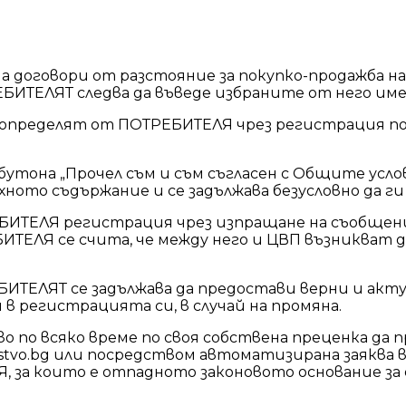
на договори от разстояние за покупко-продажба на
ЕЛЯТ следва да въведе избраните от него име и п
е определят от ПОТРЕБИТЕЛЯ чрез регистрация п
бутона „Прочел съм и съм съгласен с Общите усло
то съдържание и се задължава безусловно да ги 
ИТЕЛЯ регистрация чрез изпращане на съобщени
ЕБИТЕЛЯ се счита, че между него и ЦВП възникв
ТЕЛЯТ се задължава да предостави верни и акт
в регистрацията си, в случай на промяна.
по всяко време по своя собствена преценка да 
dstvo.bg или посредством автоматизирана заяква в
 за които е отпадното законовото основание за 