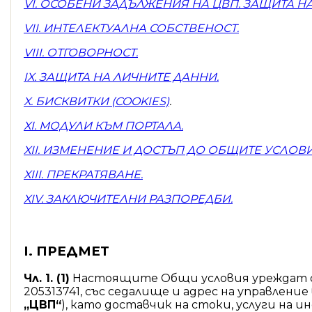
V
I
. ОСОБЕНИ ЗАДЪЛЖЕНИЯ НА ЦВП. ЗАЩИТА Н
VI
I
. ИНТЕЛЕКТУАЛНА СОБСТВЕНОСТ
.
VI
I
I. ОТГОВОРНОСТ.
IX
. ЗАЩИТА НА ЛИЧНИТЕ ДАННИ
.
X.
БИСКВИТКИ (
COOKIES)
.
XI.
МОДУЛИ КЪМ ПОРТАЛА
.
X
II
. ИЗМЕНЕНИЕ И ДОСТЪП ДО ОБЩИТЕ УСЛОВ
X
III
. ПРЕКРАТЯВАНЕ
.
XIV
. ЗАКЛЮЧИТЕЛНИ РАЗПОРЕДБИ
.
I. ПРЕДМЕТ
Чл. 1. (1)
Настоящите Общи условия уреждат
205313741, със седалище и адрес на управление 
„ЦВП“
), като доставчик на стоки, услуги н