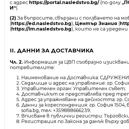
с адрес
https://portal.nasledstvo.bg/
(по-долу
„П
И“
).
(2)
За въпросите, свързани с ползването на 
(
https://ed.nasledstvo.bg
),
Център Знания
(
htt
(
https://im.nasledstvo.bg
), които не са уреден
ІІ. ДАННИ ЗА ДОСТАВЧИКА
Чл. 2.
Информация за ЦВП съобразно изискваният
потребителите:
Наименование на Доставчика: СДРУЖЕН
Седалище и адрес на управление: гр. София 1
Управителен орган: Управителен съвет;
Доставчикът се представлява пред трет
Адрес за упражняване на дейността: гр. Соф
Данни за кореспонденция: гр. София 1504, б
sofia.bg, тел: +359888666239;
Вписване в публични регистри: Търговски
Регистрация по Закона за данък върху до