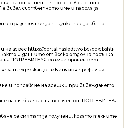
ършени от лицето, посочено в данните,
е въвел съответното име и парола за
и от разстояние за покупко-продажба на
ес https://portal.nasledstvo.bg/bg/obshti-
, както и данните от всяка отделна поръчка.
ен на ПОТРЕБИТЕЛЯ по електронен път.
ията и съдържащи се в личния профил на
не и поправяне на грешки при въвеждането
ане на съобщение на посочен от ПОТРЕБИТЕЛЯ
ване се смятат за получени, когато техните