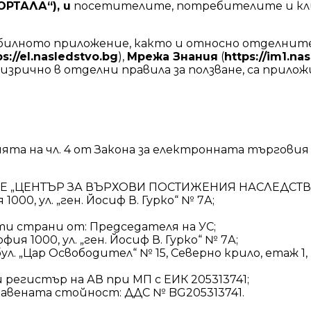
ОРТАЛА“), и
посетителите, потребителите и к
мобилното приложение, както и относно отделнит
ps://el.nasledstvo.bg
),
Мрежа Знания
(
https://im1.na
и изрично в отделни правила за ползване, са при
а на чл. 4 от Закона за електронната търговия и ч
ИЕ „ЦЕНТЪР ЗА ВЪРХОВИ ПОСТИЖЕНИЯ НАСЛЕДСТВО
000, ул. „ген. Йосиф В. Гурко“ № 7А;
и страни от: Председателя на УС;
ия 1000, ул. „ген. Йосиф В. Гурко“ № 7А;
ул. „Цар Освободител“ № 15, Северно крило, етаж 1, к
 регистър на АВ при МП с ЕИК 205313741;
бавената стойност: ДДС № BG205313741.