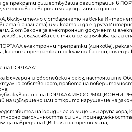
 да прекрати съществуваща регистрация в ПОРТА
, че посочва неверни или чужди лични данни.
АЛА, включително с отварянето на всяка Интерне
вната (началната) или която и да е друга Инте
а чл. 2 от Закона за електронния документ и еле
ловия, съгласява се с тях и се задължава да ги спа
 ПОРТАЛА електронни препратки (линкове), реклам
а, както и препратки и рекламни банери, сочещ
е на ПОРТАЛА:
ка България и Европейския съюз, настоящите Об
ектуална собственост, правото на поверителнос
на;
ва публикуваните на ПОРТАЛА ИНФОРМАЦИОННИ РЕСУ
лучай на извършено или открито нарушение на за
 представител на юридическо лице или група хора,
 относно самоличността си или принадлежността с
ъл да навреди на ЦВП или на трети лица;