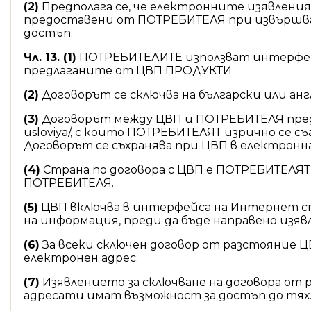
(2)
Предполага се, че електронните изявления
предоставени от ПОТРЕБИТЕЛЯ при извършван
достъп.
Чл. 13. (1)
ПОТРЕБИТЕЛИТЕ използват интерфейса
предлаганите от ЦВП ПРОДУКТИ.
(2)
Договорът се сключва на български или анг
(3)
Договорът между ЦВП и ПОТРЕБИТЕЛЯ предст
usloviya/, с които ПОТРЕБИТЕЛЯТ изрично се с
Договорът се съхранява при ЦВП в електронн
(4)
Страна по договора с ЦВП е ПОТРЕБИТЕЛЯТ
ПОТРЕБИТЕЛЯ.
(5)
ЦВП включва в интерфейса на Интернет ст
на информация, преди да бъде направено изявл
(6)
За всеки сключен договор от разстояние 
електронен адрес.
(7)
Изявлението за сключване на договора от 
адресати имат възможност за достъп до тях