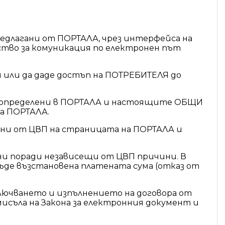
едлагани от ПОРТАЛА, чрез интерфейса на
едство за комуникация по електронен път
и или да даде достъп на ПОТРЕБИТЕЛЯ до
, определени в ПОРТАЛА и настоящите ОБЩИ
а ПОРТАЛА.
ени от ЦВП на страницата на ПОРТАЛА и
пни поради независещи от ЦВП причини. В
бъде възстановена платената сума (отказ от
ключването и изпълнението на договора от
исъла на Закона за електронния документ и