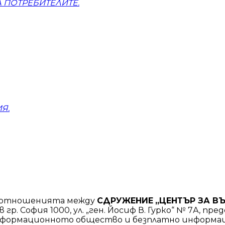
А ПОТРЕБИТЕЛИТЕ.
ИЯ
.
 отношенията между
СДРУЖЕНИЕ
„ЦЕНТЪР ЗА В
в гр. София 1000, ул. „ген. Йосиф В. Гурко“ № 7А, п
а информационното общество и безплатно инфор