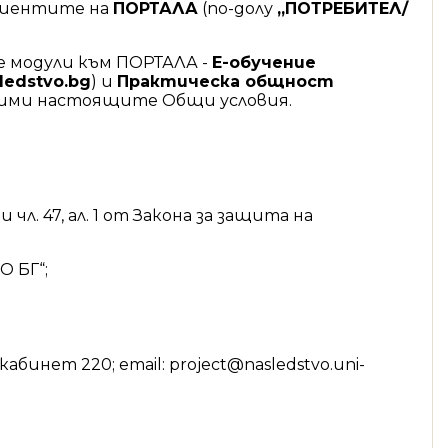
лиентите на
ПОРТАЛА
(по-долу
„ПОТРЕБИТЕЛ/
е модули към ПОРТАЛА -
Е-обучение
sledstvo.bg
) и
Практическа общност
ложими настоящите Общи условия.
л. 47, ал. 1 от Закона за защита на
 БГ“;
абинет 220; email: project@nasledstvo.uni-