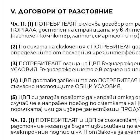
V. ДОГОВОРИ ОТ РАЗСТОЯНИЕ
Чл. 11. (1)
ПОТРЕБИТЕЛЯТ сключва договор от ра
ПОРТАЛА, достъпен на страницата му в Интерне
(настолен компютър, лаптоп, смартфон и пр.)
(2)
По силата на сключения с ПОТРЕБИТЕЛЯ дог
определените от последния чрез интерфейс
(3)
ПОТРЕБИТЕЛЯТ плаща на ЦВП възнагражден
УСЛОВИЯ. Възнаграждението е в размер на ц
(4)
ЦВП доставя заявените от ПОТРЕБИТЕЛЯ П
съгласно настоящите ОБЩИ УСЛОВИЯ.
(5)
ЦВП си запазва правото да направи отказ 
случай че е направен превод по сметката на 
поръчката) или да избере заместващи ПРОДУ
Чл. 12. (1)
ПОТРЕБИТЕЛЯТ и ЦВП се съгласяват, ч
разстояние могат да бъдат извършвани по ел
електронния подпис и чл. 11 от Закона за еле