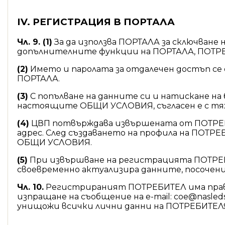
IV.
РЕГИСТРАЦИЯ В ПОРТАЛА
Чл. 9. (1)
За да използва ПОРТАЛА за сключване 
допълнителните функции на ПОРТАЛА, ПОТРЕБИТ
(2)
Името и паролата за отдалечен достъп с
ПОРТАЛА.
(3)
С попълване на данните си и натискане на 
настоящите ОБЩИ УСЛОВИЯ, съгласен е с тяхно
(4)
ЦВП потвърждава извършената от ПОТРЕБ
адрес. След създаването на профила на ПОТР
ОБЩИ УСЛОВИЯ.
(5)
При извършване на регистрацията ПОТРЕБИ
своевременно актуализира данните, посочени 
Чл.
1
0.
Регистрираният ПОТРЕБИТЕЛ има право 
изпращане на съобщение на e-mail: coe@nasle
унищожи всички лични данни на ПОТРЕБИТЕЛЯ,