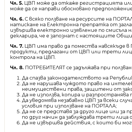
Чл. 5.
ЦВП може да откаже регистрацията или
може да се направи обосновано предположение
Чл. 6.
С всяко ползване на ресурсите на ПОРТ
натискане на Електронна препратка от загла
извършва електронно изявление по смисъла н
декларира, че е запознат с настоящите Общи ус
Чл. 7.
ЦВП има право да помества навсякъде в
продукти, предлагани от ЦВП или трети лиц
контрола на ЦВП.
Чл. 8.
ПОТРЕБИТЕЛЯТ се задължава при ползван
Да спазва законодателството на Републи
Да не нарушава чуждото право на интел
неимуществени права, защитени от зако
Да не използва, копира и разпространя
Да уведомява незабавно ЦВП за всеки с
условия при използване на ПОРТАЛА;
Да не се представя за друго лице или за
по друг начин да заблуждава трети лица
Да не извършва действия, с които би мог