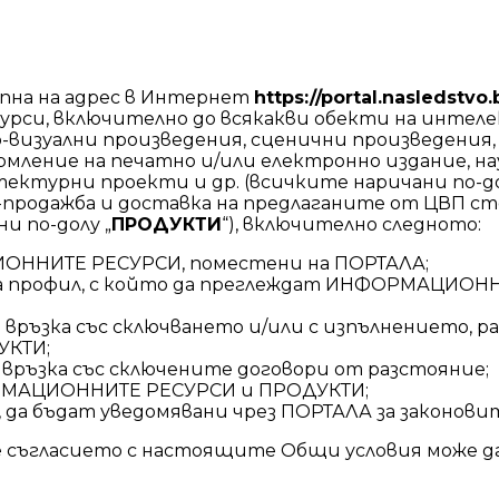
пна на адрес в Интернет
https://portal.nasledstvo.
рси, включително до всякакви обекти на интелек
о-визуални произведения, сценични произведения
мление на печатно и/или електронно издание, на
тектурни проекти и др. (всичките наричани по-до
-продажба и доставка на предлаганите от ЦВП с
 по-долу „
ПРОДУКТИ
“), включително следното:
ИОННИТЕ РЕСУРСИ, поместени на ПОРТАЛА;
а профил, с който да преглеждат ИНФОРМАЦИОНН
връзка със сключването и/или с изпълнението, р
УКТИ;
връзка със сключените договори от разстояние;
ОРМАЦИОННИТЕ РЕСУРСИ и ПРОДУКТИ;
да бъдат уведомявани чрез ПОРТАЛА за законовит
 съгласието с настоящите Общи условия може да