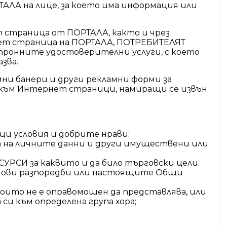
ЛА на лице, за което има информация или
т страница от ПОРТАЛА, както и чрез
рнет страница на ПОРТАЛА, ПОТРЕБИТЕЛЯТ
ктронните удостоверителни услуги, с което
зва.
ни банери и други рекламни форми за
и към Интернет страници, намиращи се извън
щи условия и добрите нрави;
т на личните данни и други имуществени или
РСИ за каквито и да било търговски цели.
конови разпоредби или настоящите Общи
 които не е оправомощен да представлява, или
и към определена група хора;