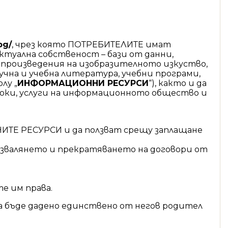
bg/
, чрез която ПОТРЕБИТЕЛИТЕ имат
туална собственост – бази от данни,
, произведения на изобразителното изкуство,
учна и учебна литература, учебни програми,
лу „
ИНФОРМАЦИОННИ РЕСУРСИ
“), както и да
токи, услуги на информационното общество и
ИТЕ РЕСУРСИ и да ползват срещу заплащане
азвалянето и прекратяването на договори от
е им права.
 бъде дадено единствено от негов родител