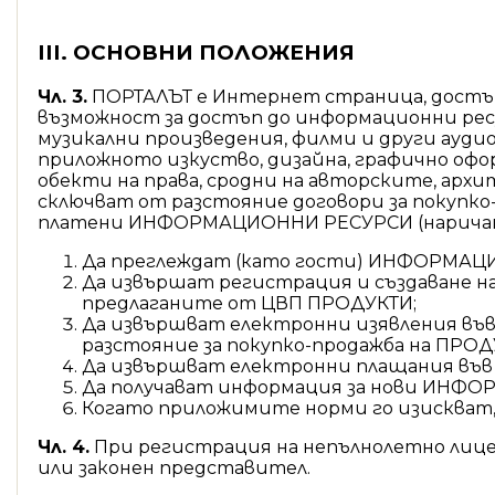
III. ОСНОВНИ ПОЛОЖЕНИЯ
Чл. 3.
ПОРТАЛЪТ e Интернет страница, достъ
възможност за достъп до информационни ресу
музикални произведения, филми и други ауди
приложното изкуство, дизайна, графично офор
обекти на права, сродни на авторските, архи
сключват от разстояние договори за покупко
платени ИНФОРМАЦИОННИ РЕСУРСИ (наричани
Да преглеждат (като гости) ИНФОРМАЦ
Да извършат регистрация и създаване н
предлаганите от ЦВП ПРОДУКТИ;
Да извършват електронни изявления във 
разстояние за покупко-продажба на ПРОД
Да извършват електронни плащания във 
Да получават информация за нови ИНФ
Когато приложимите норми го изискват, 
Чл. 4.
При регистрация на непълнолетно лице
или законен представител.