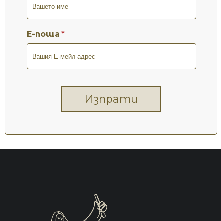
Е-поща
Изпрати