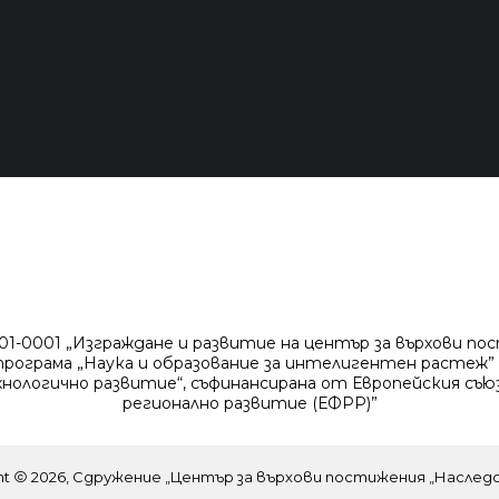
-0001 „Изграждане и развитие на център за върхови по
рограма „Наука и образование за интелигентен растеж” 
хнологично развитие“, съфинансирана от Европейския съюз
регионално развитие (ЕФРР)”
ht
2026, Сдружение „Център за върхови постижения „Наслед