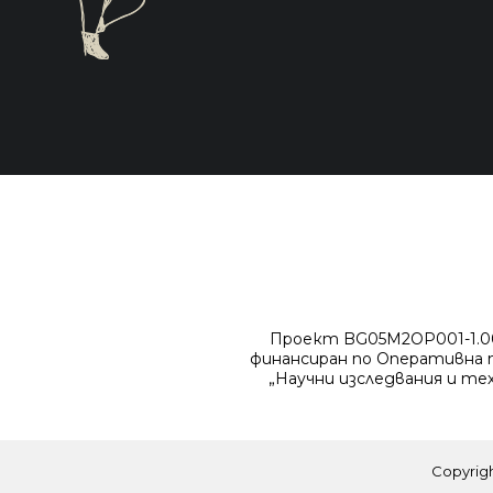
Проект BG05M2OP001-1.001
финансиран по Оперативна п
„Научни изследвания и те
Copyrig