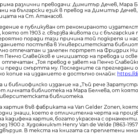
има различни преводачи: Димитър Дечев, Мара Бел
ни на български език в превод на Димитър Дечев,
ицата на Ст. Атанасов.
ние е публикуван от реномираното издателство Хр
 която от 1903 г. свързва живота си с българския
оятно поради тази причина той подкрепя и насър
зданието постъпва в Университетската библиоте
елно отпечатан и залепен портрет на Фридрих Ни
 Пенчо Славейков е инициатор на превода и осве
отпечатан: „Тоя превод е завет на Пенчо Славейко
и преди смъртта му. Последните са прегледани о
но копие на изданието е достъпно онлайн:
https://d
и библиофилско издание на „Тъй рече Заратустра“,
т от личната библиотека на Мара Белчева, от която
ниверситетската библиотека.
хартия във фабриката на Van Gelder Zonen, която 
водни знаци, което е отличителна черта на про
а кадифена хартия, богато украсена с орнаменти
 1900 г. Художникът Henry Van de Velde (1863-1957
одвързия. В текста на книгата са преплетени м