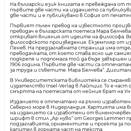
На български език книгата е превеждана от тр
първите две части на изданието са публикува
две части и е публикувано в София от печатн
Първият пълен превод на известното произведе
преводач е българската поетеса Мара Белчева,
откриват влияния от идеите на философа. Вер
философското произведение. Екземпляр от и
Пенев. На предзаглавната страница има отд
преводачката, от което става ясно ще самият
подкрепя и подпомага той да бъде завършен и 
1906 година. Първите две части са отпечатан
за труда и съветите. Мара Белчева“. Дигитал
В Университетската библиотека се съхранява 
издателство Insel-Verlag в Лайпциг. То е час
смъртта на поетесата от нейния брат на У
Изданието е отпечатано на ръчно изработена 
Северно море в Нидерландия. Хартията има 
на изданието са изработени от виненочервен
шрифт в стил „Ар нуво“ от Georges Lemmen през
подзаглавията, орнаментите и проекта за п
капител в горната част на текста.