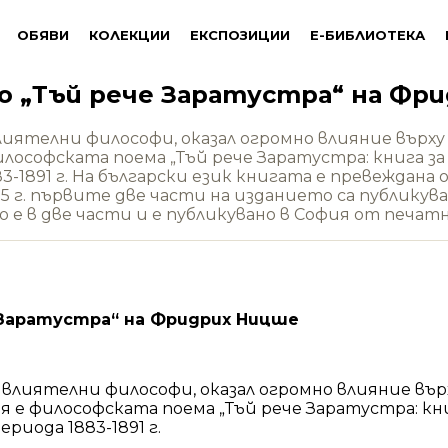
ОБЯВИ
КОЛЕКЦИИ
ЕКСПОЗИЦИИ
Е-БИБЛИОТЕКА
о „Тъй рече Заратустра“ на Фр
телни философи, оказал огромно влияние върху е
софската поема „Тъй рече Заратустра: книга за 
83-1891 г. На български език книгата е превеждан
05 г. първите две части на изданието са публикув
о е в две части и е публикувано в София от печат
 Заратустра“ на Фридрих Ницше
иятелни философи, оказал огромно влияние върху
 философската поема „Тъй рече Заратустра: книг
ериода 1883-1891 г.