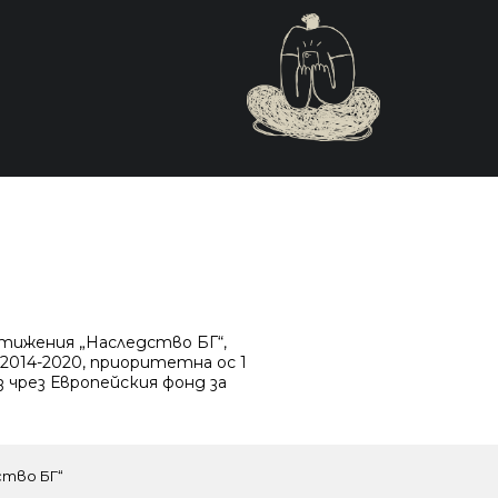
стижения „Наследство БГ“,
2014-2020, приоритетна ос 1
 чрез Европейския фонд за
ство БГ“