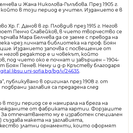
чева и Жана Николова-Гълъбова. През 1905 г.
 който в този период е учител. Изданието е в
. Г. Данов в гр. Пловдив през 1915 г. Негов
 поет Пенчо Славейков, в чието творчество се
чава Мара Белчева да се заеме с превода на
ка чрез личната библиотека на проф. Боян
цше. Изданието започва с посвещение от
н негов редактор е и човекът, който
в, под чието око е почнат и завършен – 1904-
т Боян Пенев. Нему и д-р Кръстеву благодаря
igital.libsu.uni-sofia.bg/bg/v/24635
.
 публикувано в оригинал през 1908 г. от
 подбрани заглавия са предадена след
в този период се е намирала на брега на
извежданите от фабриката хартии. Форзаците
. За отпечатването му е изработен специален
) създава макета на заглавията,
ножество златни орнаменти, които оформят