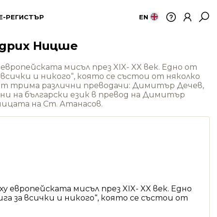
Е-РЕГИСТЪР
EN
идрих Ницше
вропейската мисъл през XIX- XX век. Едно от
всички и никого“, която се състои от няколко
а от трима различни преводачи: Димитър Дечев,
ани на български език в превод на Димитър
ницата на Ст. Атанасов.
 европейската мисъл през XIX- XX век. Едно
а за всички и никого“, която се състои от