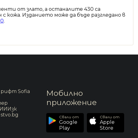
менти от злато, а останалите 430 са
с кожа. Изданието може да бъде разгледано в
10
.
рифт Sofia
Мобилно
приложение
тер
 ИИИзк
stvo.bg
Свали от
Свали от
Google
Apple
Play
Store