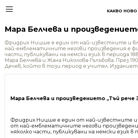
КАКВО НОВО
Мара Белчева и произведениет
Фридрих Ницше е един от най-известните и влия
най-емблематичните негови произведения е фило
части, публикувани на немски език в периода 18
Мара Белчева и Жана Николова-Гълъбова. През 19
Дечев, който в този период е учител. Изданиет
Мара Белчева и произведението „Тъй рече
Фридрих Ницше е един от най-известните и вл
от най-емблематичните негови произведения е
няколко части, публикувани на немски език в п