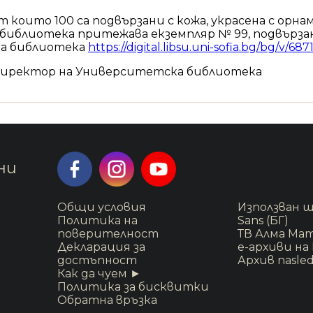
 които 100 са подвързани с кожа, украсена с орна
иблиотека притежава екземпляр № 99, подвързан 
а библиотека
https://digital.libsu.uni-sofia.bg/bg/v/687
а, директор на Университетска библиотека
ни
Общи условия
Използван ш
Политика на
Sans (БГ)
поверителност
ТВ Алма Ма
Декларация за
е-архиви на
достъпност
Архив nasled
Как да чуем ►
Политика за бисквитки
Обратна връзка