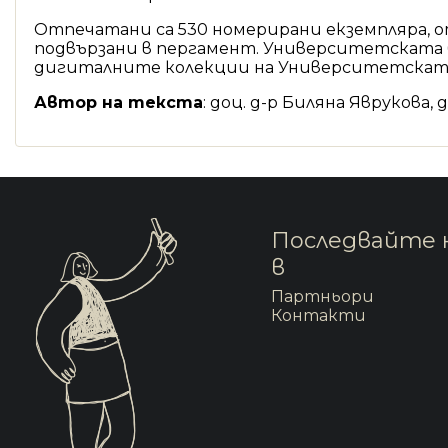
Отпечатани са 530 номерирани екземпляра, от
подвързани в пергамент. Университетската б
дигиталните колекции на Университетскат
Автор на текста
: доц. д-р Биляна Явруков
Последвайте 
в
Партньори
Контакти