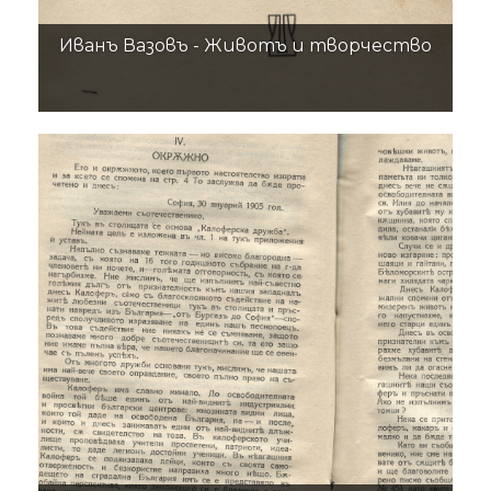
Иванъ Вазовъ - Животъ и творчество