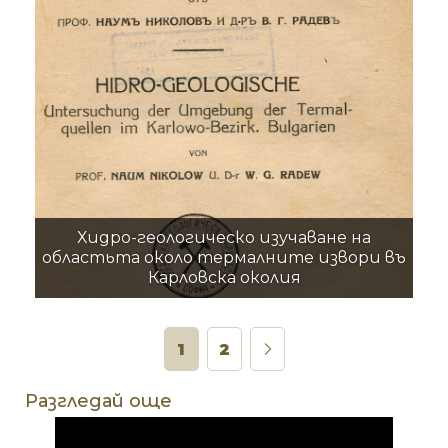
Хидро-геологическо изучаване на
областьта около термалните извори въ
Карловска околия
1
2
Разгледай още