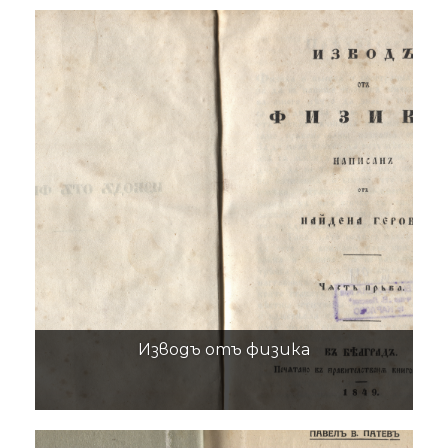
Изводъ отъ физика