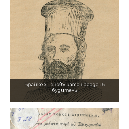
Брайко х. Геновъ като народенъ
будитель