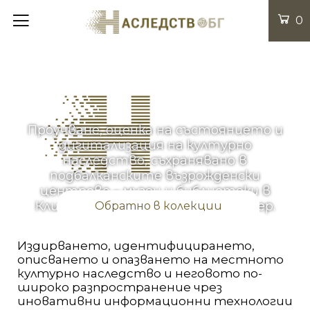
0
Проучване, оценка на състоянието и
дигитализация на културно
наследство, съхранявано в
подбалканските възрожденски
центрове – музеи и библиотеки в
Клисура, Сопот, Карлово и Калофер.
Обратно в колекции
Издирването, идентифицирането,
описването и опазването на местното
културно наследство и неговото по-
широко разпространение чрез
иновативни информационни технологии