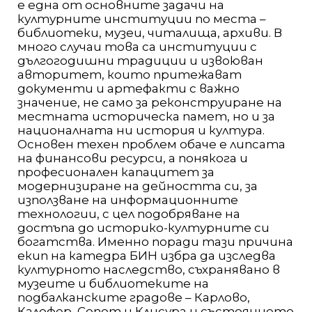
е една от основните задачи на
културните институции по места –
библиотеки, музеи, читалища, архиви. В
много случаи това са институции с
дългогодишни традиции и извоюван
авторитет, които притежават
документи и артефакти с важно
значение, не само за реконструиране на
местната историческа памет, но и за
националната ни история и култура.
Основен техен проблем обаче е липсата
на финансови ресурси, а понякога и
професионален капацитет за
модернизиране на дейността си, за
използване на информационните
технологии, с цел подобряване на
достъпа до историко-културните си
богатства. Именно поради тази причина
екип на катедра БИН избра да изследва
културното наследство, съхранявано в
музеите и библиотеките на
подбалканските градове – Карлово,
Калофер, Сопот и Клисура и състоянието