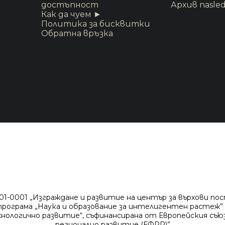
достъпност
Архив nasled
Как да чуем ►
Политика за бисквитки
Обратна връзка
-0001 „Изграждане и развитие на център за върхови по
рограма „Наука и образование за интелигентен растеж” 
хнологично развитие“, съфинансирана от Европейския съюз
регионално развитие (ЕФРР)”