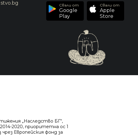
stvo.bg
Свали от
Свали от
Google
Apple
Play
Store
стижения „Наследство БГ“,
2014-2020, приоритетна ос 1
 чрез Европейския фонд за