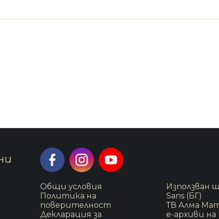
ни
Общи условия
Използван ш
Политика на
Sans (БГ)
поверителност
ТВ Алма Ма
Декларация за
е-архиви на