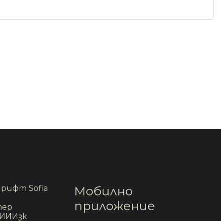
рифт Sofia
Мобилно
приложение
тер
 ИИИзк