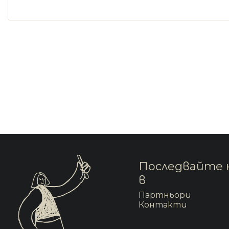
Последвайте 
в
Партньори
Контакти