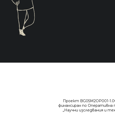
Проект BG05M2OP001-1.001
финансиран по Оперативна п
„Научни изследвания и те