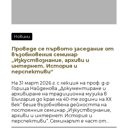
Новини
Проведе се първото заседание от
възобновения семинар
„Изкуствознание, архиви и
интернет. История и
перспективи“
На 31 март 2026 г. с лекция на проф. д-р
Горица Найденова „Документиране и
архивиране на традиционна музика в
България до края на 40-те години на ХХ
век“ беше възобновена дейността на
постоянния семинар „Изкуствознание,
архиви и интернет. История и
перспективи“. Семинарът е част от
дейностите на екипа, работещ върху