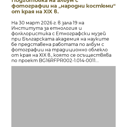
Подготовка на албум с
фотографии на „народни костюми“
от края на XIX в.
На 30 март 2026 г. в зала 19 на
Института за етнология и
фолклористика с Етнографски музей
при Българската академия на науките
бе представена работата по албум с
фотографии на традиционно облекло
от края на ХIX в., която се осъществява
по проект BG16RFPR002-1.014-0011
„Устойчиво развитие на Център за
върхови постижения „Наследство БГ“.
Събитието бе в рамките на семинар
„Народни изкуства и културно
наследство – интерпретации и
предизвикателства“ на секция
„Антропология на народните изкуства
и визуалните форми“, ИЕФЕМ – БАН.