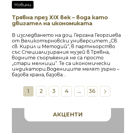
Новини
Трявна през ХІХ век – вода като
двигател на икономиката
В изследването на доц. Гергана Георгиева
от Великотърновски университет „Св.
св. Кирил и Методий“, в партньорство
със Специализирания музей в Трявна,
водните съоръжения не са просто
„стари мелници“. Те са икономически
индикатори.Водениците мелят зърно –
базова храна, базова
сигурност.Тепавиците обработват
вълна – текстил, търговия,
1
2
3
4
...
36
доход.Долапите – водни колела за
напояване или задвижване – показват
технологично мислене и оптимизация
на ресурс.Това е ранна форма на
индустриална логика: използваш
АКЦЕНТИ
природната енергия, минимизираш
човешкия труд, увеличаваш
продукцията.