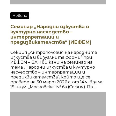
Новини
Семинар „Народни изкуства и
културно наследство –
интерпретации и
предизвикателства“ (ИЕФЕМ)
Секция „Антропология на народните
изкуства и визуалните форми“ при
ИЕФЕМ – БАН ви кани на семинар на
тема „Народни изкуства и културно
наследство – интерпретации и
предизвикателства“, който ще се
проведе на 30 март 2026 г. от 14 ч. в зала
19 на ул. „Московска“ № 6а (София). По
време на семинара ще бъде представена
работата по албум с