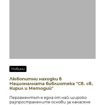
Лекцията ще
Новини
Любопитни находки в
Националната библиотека "Св. св.
Кирил и Методий"
Пергаментът е една от най-широко
разпространените основи за нанасяне