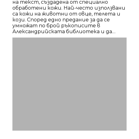
на текст, създадена от специално
обработени кожи. Най-често използвани
са кожи на животни от овце, телета и
кози. Според едно предание за да се
умножат по брой ръкописите в
Александрийската библиотека и да
надмине по ученолюбие пергамския цар
Евтимий, египетския владетел
Птоломей II забранил да се изнася
папирус в други страни. Тази забрана
станала причина малоазийският град
Пергам да се превърне в доминиращ
център за производството на
пергамент. Търговията се развива до
такава степен, че възниква легенда,
според която пергаментът е бил
изобретен в Пергам.