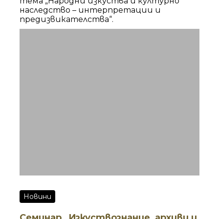
тема „Народни изкуства и културно
наследство – интерпретации и
предизвикателства“.
Новини
Семинар „Изкуствознание, архиви и