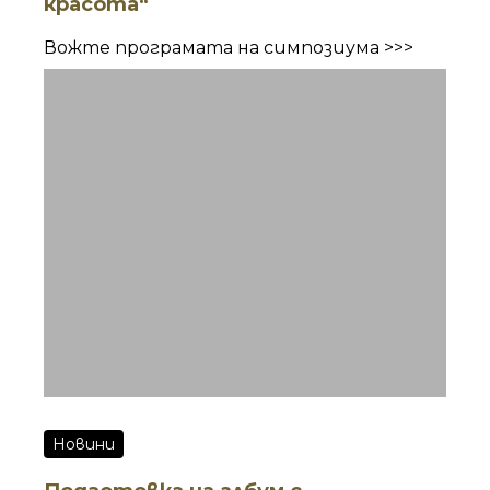
красота“
Вожте програмата на симпозиума >>>
Новини