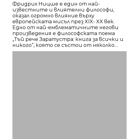
Фридрих Ницше е един от най-
известните и влиятелни философи,
оказал огромно влияние върху
европейската мисъл през XIX- XX век.
Едно от най-емблематичните негови
произведения е философската поема
„Тъй рече Заратустра: книга за всички и
никого“, която се състои от няколко
части, публикувани на немски език в
периода 1883-1891 г. На български език
книгата е превеждана от трима
различни преводачи: Димитър Дечев,
Мара Белчева и Жана Николова-Гълъбова.
През 1905 г. първите две части на
изданието са публикувани на български
език в превод на Димитър Дечев, който
в този период е учител. Изданието е в
две части и е публикувано в София от
печатницата на Ст. Атанасов.