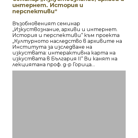
интернет. История и
перспективи“
Възобновеният семинар
„Изкуствознание, архиви и интернет.
История и перспективи“ към проекта
„Културното наследство в архивите на
Института за изследване на
изкуствата: интерактивна карта на
изкуствата в България II“ Ви канят на
лекциятана проф. д-р Горица
НайденоваДОКУМЕНТИРАНЕ И
АРХИВИРАНЕ НА ТРАДИЦИОННА МУЗИКА
В БЪЛГАРИЯ ДО КРАЯ НА 40-ТЕ ГОДИНИ
НА ХХ ВЕК31 март 2026, вторник, 11:00
часа в зала 1 на ИИИзк, ул. „Кракра“ № 21.