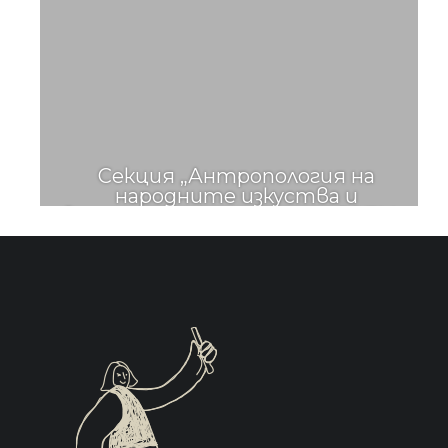
а
Секция „Антропология на
народните изкуства и
 на
визуалните форми“ при ИЕФЕМ –
ия
БАН ви кани на
семинар на тема
Х
„Народни изкуства и културно
наследство – интерпретации
и предизвикателства“
.
иви
аст
а