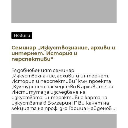
Новини
Семинар „Изкуствознание, архиви и
интернет. История и
перспективи“
Възобновеният семинар
„Изкуствознание, архиви и интернет.
История и перспективи“ към проекта
„Културното наследство в архивите на
Института за изследване на
изкуствата: интерактивна карта на
изкуствата в България II“ Ви канят на
лекцията на проф. д-р Горица Найденова
ДОКУМЕНТИРАНЕ И АРХИВИРАНЕ НА
ТРАДИЦИОННА МУЗИКА В БЪЛГАРИЯ ДО
КРАЯ НА 40-ТЕ ГОДИНИ НА ХХ ВЕК