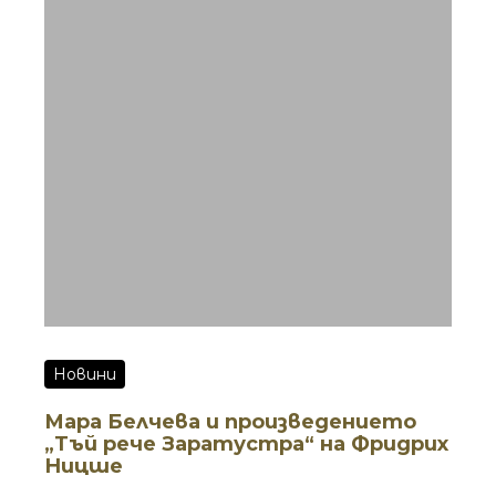
темата „Културното наследство в
архивите на Института за изследване
на изкуствата: Интерактивна карта на
изкуствата в България II“ (част от
проекта „Устойчиво развитие на
Център за върхови постижения
„Наследство БГ“, BG16RFPR002-1.014-0011).
Новини
Мара Белчева и произведението
„Тъй рече Заратустра“ на Фридрих
Ницше