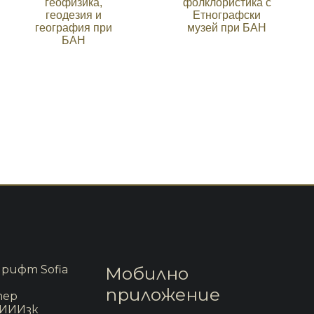
геофизика,
фолклористика с
геодезия и
Етнографски
география при
музей при БАН
БАН
рифт Sofia
Мобилно
приложение
тер
 ИИИзк