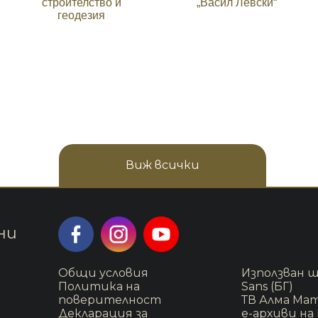
строителство и
„Васил Левски“
геодезия
Виж всички
ни
Общи условия
Използван ш
Политика на
Sans (БГ)
поверителност
ТВ Алма Ма
Декларация за
е-архиви на