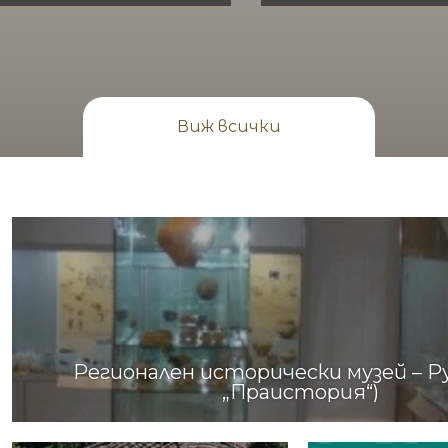
Виж всички
Регионален исторически музей – Ру
„Праистория“)