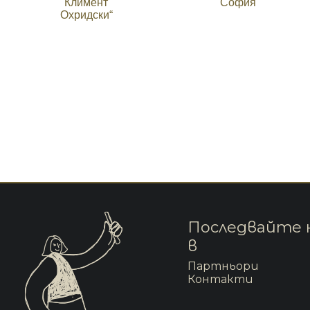
Климент
София
Охридски“
Последвайте 
в
Партньори
Контакти