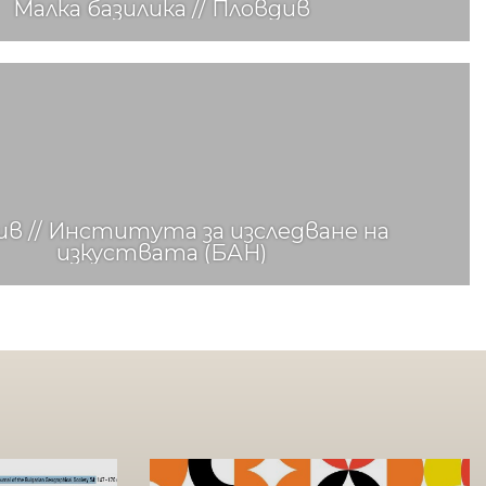
Малка базилика // Пловдив
ив // Института за изследване на
изкуствата (БАН)