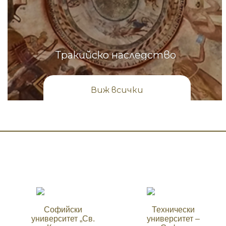
Тракийско наследство
Виж всички
Софийски
Технически
университет „Св.
университет –