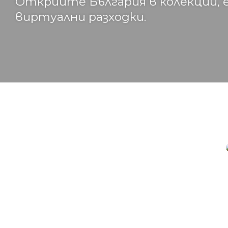
Открийте България в колекции, 
виртуални разходки.