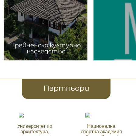
Тревненско културно
наследство
Партньори
Университет по
Национална
архитектура,
спортна академия