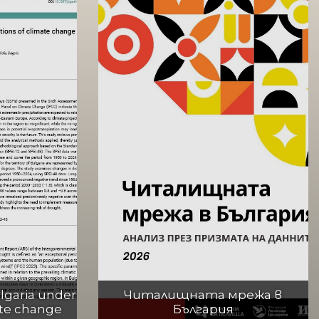
lgaria under
Читалищната мрежа в
ate change
България